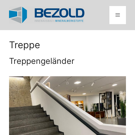
Zum
Inhalt
Menü
springen
Treppe
Treppengeländer